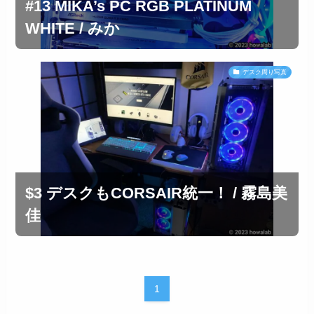
#13 MIKA’s PC RGB PLATINUM
WHITE / みか
デスク周り写真
$3 デスクもCORSAIR統一！ / 霧島美
佳
1