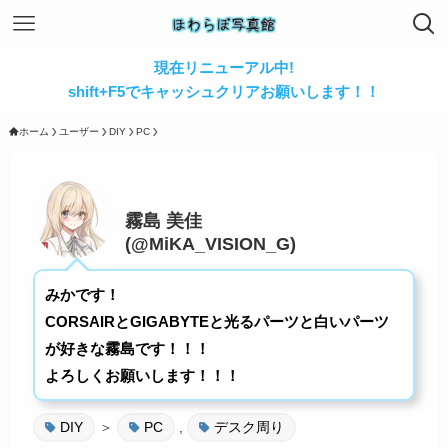
現在リニューアル中!
shift+F5でキャッシュクリアお願いします！！
ホーム
ユーザー
DIY
PC
霧島 美佳
(@MiKA_VISION_G)
みかです！
CORSAIRとGIGABYTEと光るパーツと白いパーツ
が好きな霧島です！！！
よろしくお願いします！！！
DIY
＞
PC
,
デスク周り