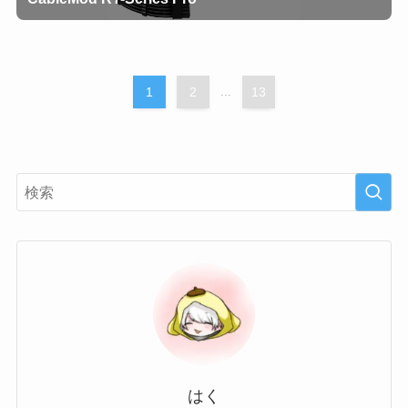
1
2
...
13
はく