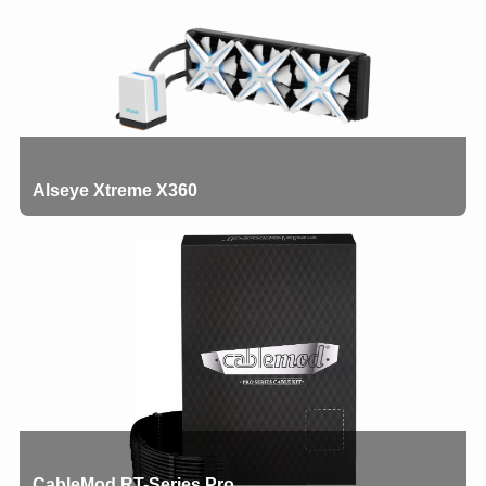
Alseye Xtreme X360
CableMod RT-Series Pro