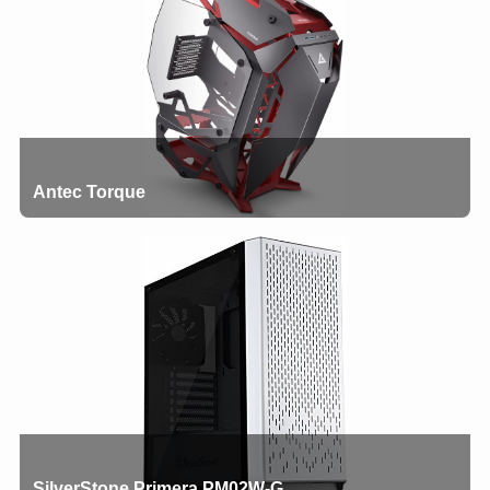
Antec Torque
SilverStone Primera PM02W-G