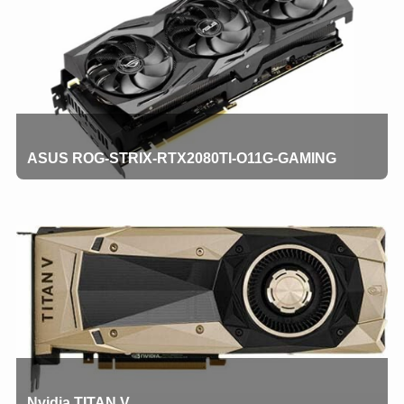
ASUS ROG-STRIX-RTX2080TI-O11G-GAMING
Nvidia TITAN V