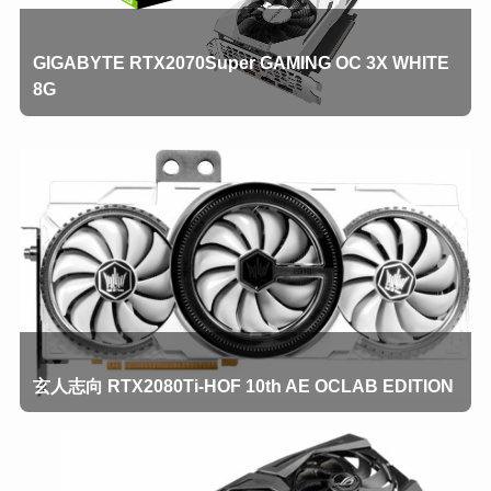
GIGABYTE RTX2070Super GAMING OC 3X WHITE
8G
玄人志向 RTX2080Ti-HOF 10th AE OCLAB EDITION