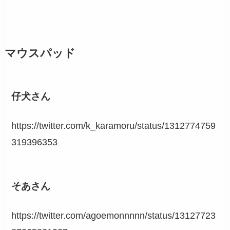
マウスパッド
仔犬さん
https://twitter.com/k_karamoru/status/1312774759
319396353
そあさん
https://twitter.com/agoemonnnnn/status/13127723