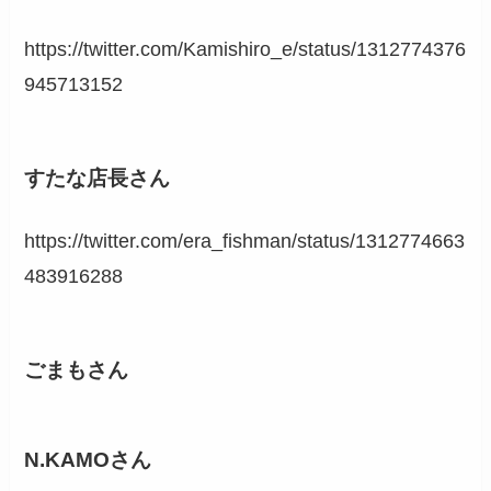
https://twitter.com/Kamishiro_e/status/1312774376
945713152
すたな店長さん
https://twitter.com/era_fishman/status/1312774663
483916288
ごまもさん
N.KAMOさん